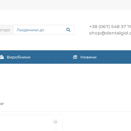
+38 (067) 548 37 7
егорії
shop@dentalgid.
Виробники
Новини
нг