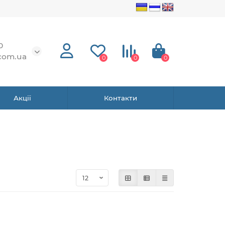
0
com.ua
0
0
0
Акції
Контакти