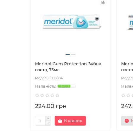
Meridol Gum Protection Зубна
Merid
паста, 75мл
паста
560804
224.00 грн
247
В кошик