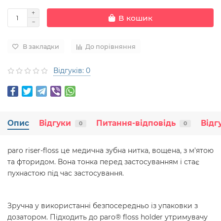
В кошик
В закладки
До порівняння
Відгуків: 0
Опис
Відгуки
Питання-відповідь
Відг
0
0
paro riser-floss це медична зубна нитка, вощена, з м'ятою
та фторидом. Вона тонка перед застосуванням і стає
пухнастою під час застосування.
Зручна у використанні безпосередньо із упаковки з
дозатором. Підходить до paro® floss holder утримувачу