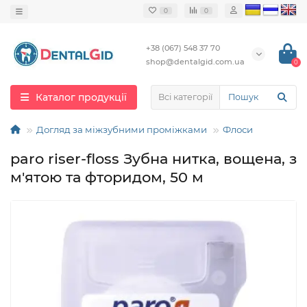
0
0
+38 (067) 548 37 70
shop@dentalgid.com.ua
0
Каталог продукції
Всі категорії
Догляд за міжзубними проміжками
Флоси
paro riser-floss Зубна нитка, вощена, з
м'ятою та фторидом, 50 м