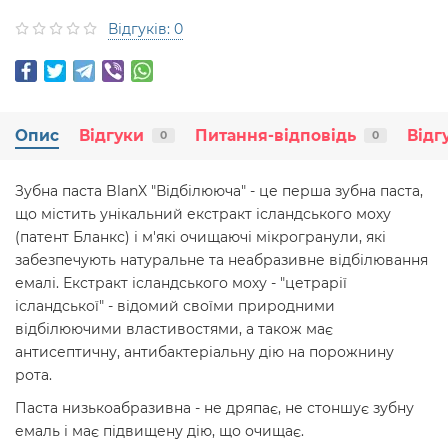
Відгуків: 0
Опис
Відгуки
Питання-відповідь
Відг
0
0
Зубна паста BlanX "Відбілююча" - це перша зубна паста,
що містить унікальний екстракт ісландського моху
(патент Бланкс) і м'які очищаючі мікрогранули, які
забезпечують натуральне та неабразивне відбілювання
емалі. Екстракт ісландського моху - "цетрарії
ісландської" - відомий своїми природними
відбілюючими властивостями, а також має
антисептичну, антибактеріальну дію на порожнину
рота.
Паста низькоабразивна - не дряпає, не стоншує зубну
емаль і має підвищену дію, що очищає.