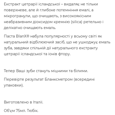
Екстракт цетрарії ісландської – видаляє не тільки
поверхневе, але й глибоке потемніння емалі, а
мікрогранули, що очищають, з високоякісним
неабразивним діоксидом кремнію (silica) ретельно і
делікатно очищають емаль.
Паста BlanX® набула популярності у всьому світі як
натуральний відбілюючий засіб, що не ушкоджує емаль
зуба, завдяки спільній дії натурального екстракту
цетрарії ісландської та іонів фтору.
Тепер Ваші зуби стануть міцними та білими.
Перевірте результат Бланксметром (всередині
упаковки).
Виготовлено в Італії.
Об'єм 75мл. Тюбік.