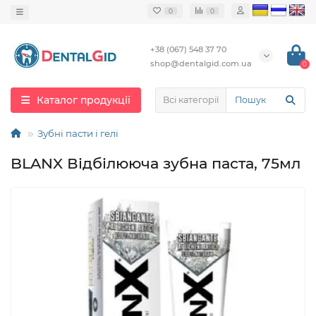
0
0
+38 (067) 548 37 70
shop@dentalgid.com.ua
0
Каталог продукції
Всі категорії
Зубні пасти і гелі
BLANX Відбілююча зубна паста, 75мл