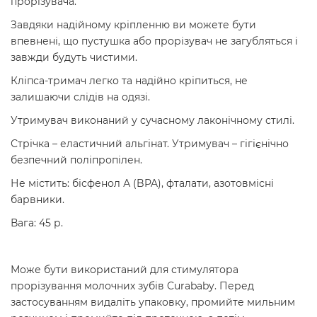
прорізувача.
Завдяки надійному кріпленню ви можете бути
впевнені, що пустушка або прорізувач не загубляться і
завжди будуть чистими.
Кліпса-тримач легко та надійно кріпиться, не
залишаючи слідів на одязі.
Утримувач виконаний у сучасному лаконічному стилі.
Стрічка – еластичний альгінат. Утримувач – гігієнічно
безпечний поліпропілен.
Не містить: бісфенол А (BPA), фталати, азотовмісні
барвники.
Вага: 45 р.
Може бути використаний для стимулятора
прорізування молочних зубів Curababy. Перед
застосуванням видаліть упаковку, промийте мильним