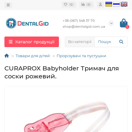
0
0
+38 (067) 548 37 70
shop@dentalgid.com.ua
0
Каталог продукції
Всі категорії
Товари для дітей
Прорізувачі та пустушки
CURAPROX Babyholder Тримач для
соски рожевий.