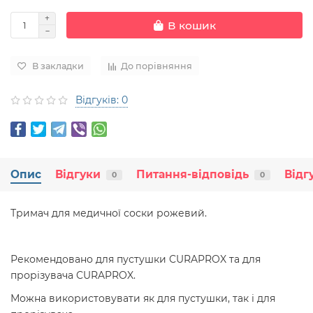
В кошик
В закладки
До порівняння
Відгуків: 0
Опис
Відгуки
Питання-відповідь
Відг
0
0
Тримач для медичної соски рожевий.
Рекомендовано для пустушки CURAPROX та для
прорізувача CURAPROX.
Можна використовувати як для пустушки, так і для