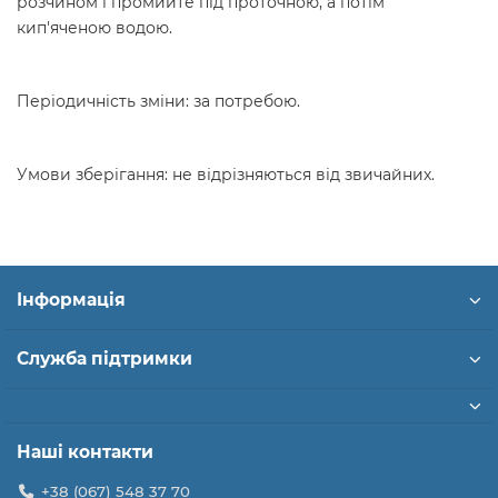
розчином і промийте під проточною, а потім
кип'яченою водою.
Періодичність зміни: за потребою.
Умови зберігання: не відрізняються від звичайних.
Інформація
Служба підтримки
Наші контакти
+38 (067) 548 37 70