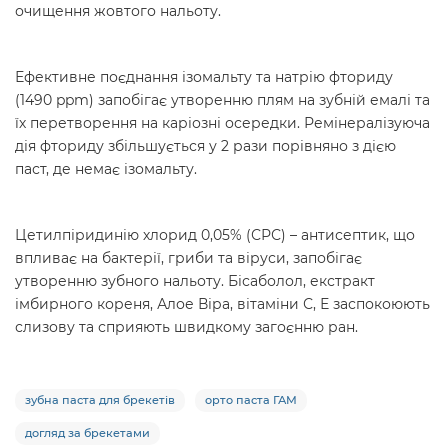
очищення жовтого нальоту.
Ефективне поєднання ізомальту та натрію фториду
(1490 ppm) запобігає утворенню плям на зубній емалі та
їх перетворення на каріозні осередки. Ремінералізуюча
дія фториду збільшується у 2 рази порівняно з дією
паст, де немає ізомальту.
Цетилпіридинію хлорид 0,05% (СРС) – антисептик, що
впливає на бактерії, гриби та віруси, запобігає
утворенню зубного нальоту. Бісаболол, екстракт
імбирного кореня, Алое Віра, вітаміни С, Е заспокоюють
слизову та сприяють швидкому загоєнню ран.
зубна паста для брекетів
орто паста ГАМ
догляд за брекетами