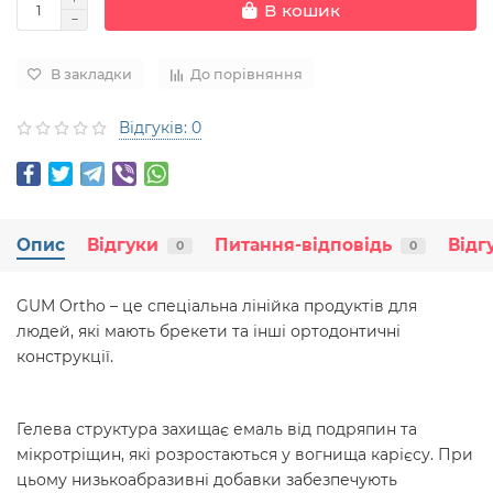
В кошик
В закладки
До порівняння
Відгуків: 0
Опис
Відгуки
Питання-відповідь
Відг
0
0
GUM Ortho – це спеціальна лінійка продуктів для
людей, які мають брекети та інші ортодонтичні
конструкції.
Гелева структура захищає емаль від подряпин та
мікротріщин, які розростаються у вогнища карієсу. При
цьому низькоабразивні добавки забезпечують