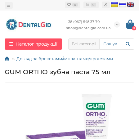
0
0
+38 (067) 548 37 70
shop@dentalgid.com.ua
0
Каталог продукції
Всі категорії
Догляд за брекетами/імплантами/протезами
GUM ORTHO зубна паста 75 мл