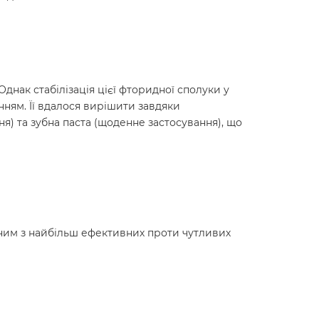
нак стабілізація цієї фторидної сполуки у
анням. Її вдалося вирішити завдяки
я) та зубна паста (щоденне застосування), що
дним з найбільш ефективних проти чутливих