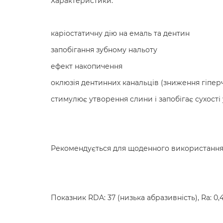
Характеристики:
каріостатичну дію на емаль та дентин
запобігання зубному нальоту
ефект накопичення
оклюзія дентинних канальців (зниження гіпер
стимулює утворення слини і запобігає сухості у
Рекомендується для щоденного використання
Показник RDA: 37 (низька абразивність), Ra: 0,4