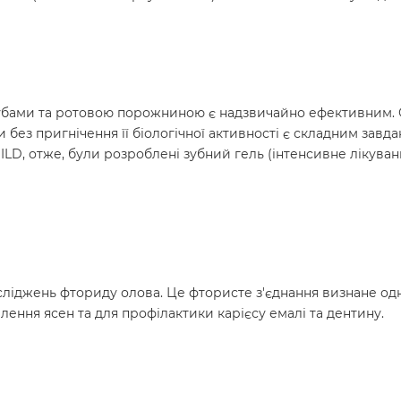
убами та ротовою порожниною є надзвичайно ефективним. Од
 без пригнічення її біологічної активності є складним завд
LD, отже, були розроблені зубний гель (інтенсивне лікуванн
осліджень фториду олова. Це фтористе з'єднання визнане о
алення ясен та для профілактики карієсу емалі та дентину.