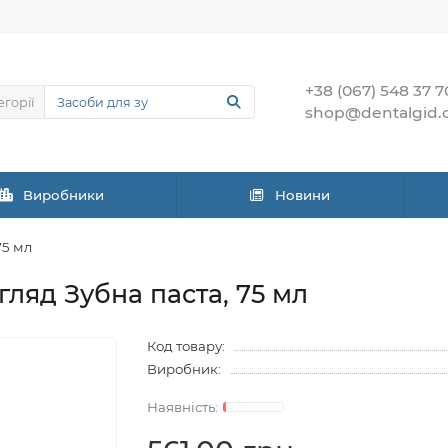
+38 (067) 548 37 7
егорії
shop@dentalgid.
Виробники
Новини
75 мл
яд Зубна паста, 75 мл
Код товару:
Виробник: