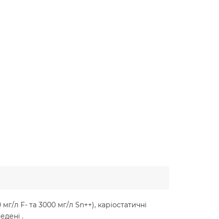
/л F- та 3000 мг/л Sn++), каріостатичні
едені .