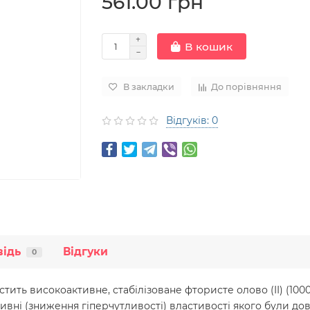
561.00 грн
В кошик
В закладки
До порівняння
Відгуків: 0
відь
Відгуки
0
ь високоактивне, стабілізоване фтористе олово (II) (1000 мг
тивні (зниження гіперчутливості) властивості якого були дов