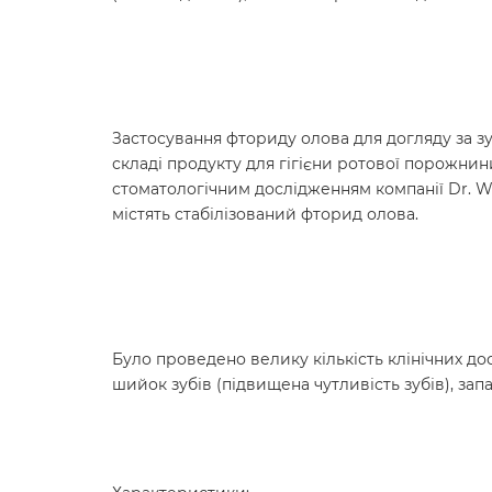
Застосування фториду олова для догляду за з
складі продукту для гігієни ротової порожнини
стоматологічним дослідженням компанії Dr. WI
містять стабілізований фторид олова.
Було проведено велику кількість клінічних д
шийок зубів (підвищена чутливість зубів), зап