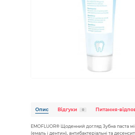
Опис
Відгуки
Питання-відпо
0
EMOFLUOR® Щоденний догляд Зубна паста містит
(емаль і дентин), антибактеріальні та десенси