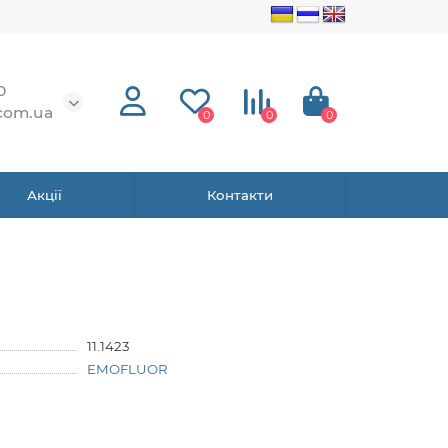
0
com.ua
0
0
0
Акції
Контакти
11.1423
EMOFLUOR