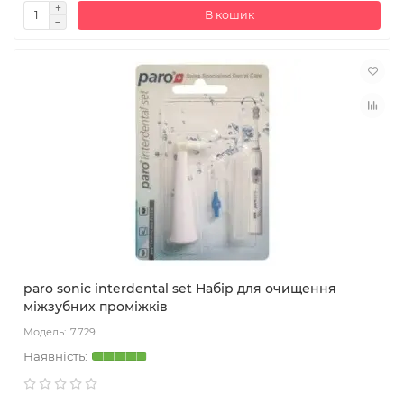
В кошик
paro sonic interdental set Набір для очищення
міжзубних проміжків
7.729