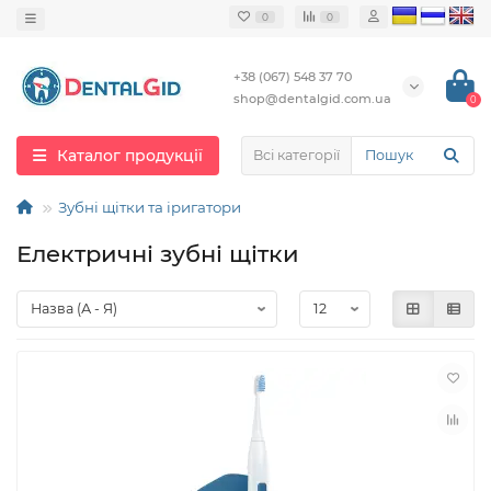
0
0
+38 (067) 548 37 70
shop@dentalgid.com.ua
0
Каталог продукції
Всі категорії
Зубні щітки та іригатори
Електричні зубні щітки