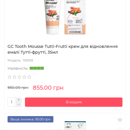
GC Tooth Mousse Tutti-Frutti крем для відновлення
емалі Тутті-фрутті, 35мл
116909
855.00 грн
950.00 грн
В кошик
Ваша знижка: 95.00 грн