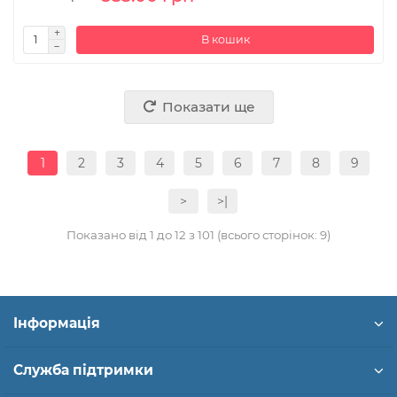
В кошик
Показати ще
1
2
3
4
5
6
7
8
9
>
>|
Показано від 1 до 12 з 101 (всього сторінок: 9)
Інформація
Служба підтримки