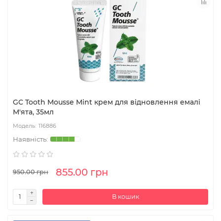
GC Tooth Mousse Mint крем для відновлення емалі
М'ята, 35мл
116886
855.00 грн
950.00 грн
В кошик