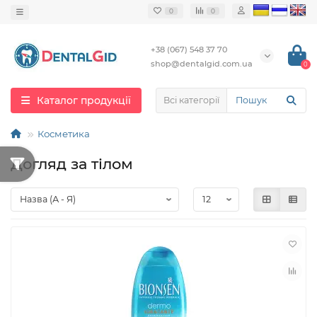
0
0
+38 (067) 548 37 70
shop@dentalgid.com.ua
0
Каталог продукції
Всі категорії
Косметика
Догляд за тілом