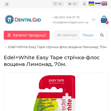
0
0
+38 (067) 548 37 70
shop@dentalgid.com.ua
0
Каталог продукції
Всі категорії
Edel+White Easy Tape стрічка-флос вощена Лимонад, 70м.
Edel+White Easy Tape стрічка-флос
вощена Лимонад, 70м.