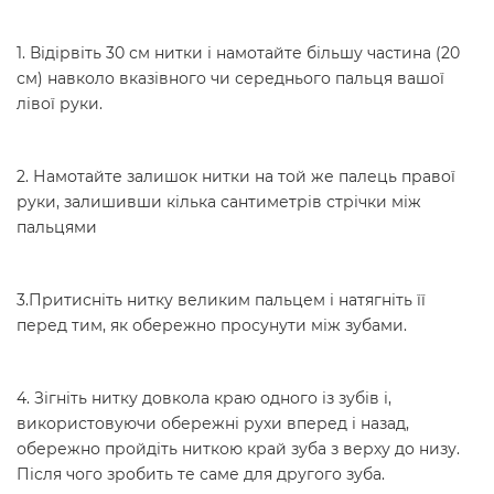
1. Відірвіть 30 см нитки і намотайте більшу частина (20
см) навколо вказівного чи середнього пальця вашої
лівої руки.
2. Намотайте залишок нитки на той же палець правої
руки, залишивши кілька сантиметрів стрічки між
пальцями
3.Притисніть нитку великим пальцем і натягніть її
перед тим, як обережно просунути між зубами.
4. Зігніть нитку довкола краю одного із зубів і,
використовуючи обережні рухи вперед і назад,
обережно пройдіть ниткою край зуба з верху до низу.
Після чого зробить те саме для другого зуба.