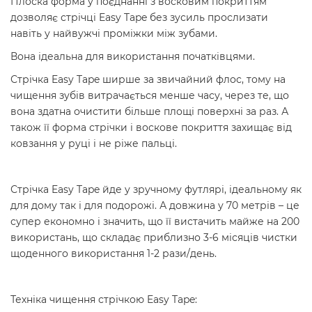
Плоска форма у поєднанні з восковим покриттям
дозволяє стрічці Easy Tape без зусиль прослизати
навіть у найвужчі проміжки між зубами.
Вона ідеальна для використання початківцями.
Стрічка Easy Tape ширше за звичайний флос, тому на
чищення зубів витрачається менше часу, через те, що
вона здатна очистити більше площі поверхні за раз. А
також її форма стрічки і воскове покриття захищає від
ковзання у руці і не ріже пальці.
Стрічка Easy Tape йде у зручному футлярі, ідеальному як
для дому так і для подорожі. А довжина у 70 метрів – це
супер економно і значить, що її вистачить майже на 200
використань, що складає приблизно 3-6 місяців чистки
щоденного використання 1-2 рази/день.
Техніка чищення стрічкою Easy Tape: