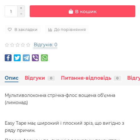
В кошик
В закладки
До порівняння
Відгуків: 0
Опис
Відгуки
Питання-відповідь
Відг
0
0
Мультиволоконна стрічка-флос вощена об'ємна
(лимонад)
Easy Tape має широкий і плоский зріз, що вигідно з
ряду причин.